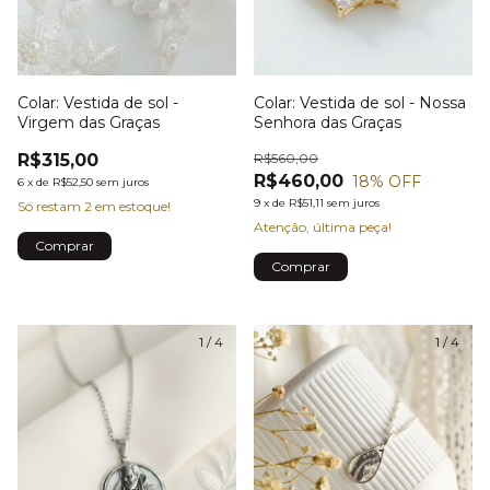
Colar: Vestida de sol - Nossa
Colar: Vestida de sol -
Senhora das Graças
Virgem das Graças
R$560,00
R$315,00
R$460,00
18
% OFF
6
x
de
R$52,50
sem juros
9
x
de
R$51,11
sem juros
Só restam
2
em estoque!
Atenção, última peça!
1
/
4
1
/
4