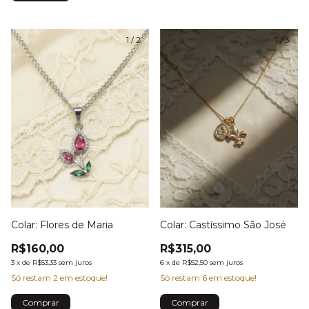
1
/
2
1
/
3
Colar: Castíssimo São José
Colar: Flores de Maria
R$315,00
R$160,00
6
x
de
R$52,50
sem juros
3
x
de
R$53,33
sem juros
Só restam
6
em estoque!
Só restam
2
em estoque!