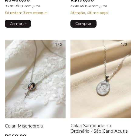
9
x
de
R$51,11
sem juros
3
x
de
R$58,67
sem juros
Só restam
3
em estoque!
Atenção, última peça!
1
/
2
1
/
3
Colar: Santidade no
Colar: Misericórdia
Ordinário - São Carlo Acutis