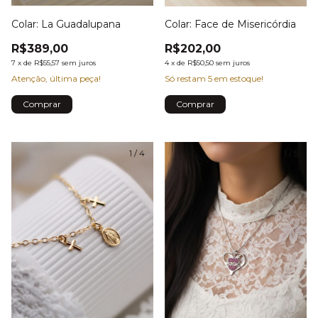
Colar: La Guadalupana
Colar: Face de Misericórdia
R$389,00
R$202,00
7
x
de
R$55,57
sem juros
4
x
de
R$50,50
sem juros
Atenção, última peça!
Só restam
5
em estoque!
1
/
4
1
/
5