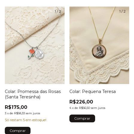
1
/
2
1
/
2
Colar: Promessa das Rosas
Colar: Pequena Teresa
(Santa Teresinha)
R$226,00
R$175,00
4
x
de
R$56,50
sem juros
3
x
de
R$58,33
sem juros
Só restam
5
em estoque!