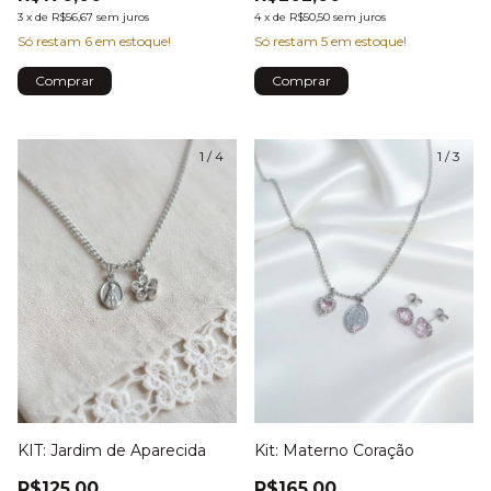
4
x
de
R$50,50
sem juros
3
x
de
R$56,67
sem juros
Só restam
5
em estoque!
Só restam
6
em estoque!
1
/
4
1
/
3
KIT: Jardim de Aparecida
Kit: Materno Coração
R$125,00
R$165,00