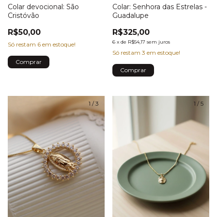
Colar devocional: São
Colar: Senhora das Estrelas -
Cristóvão
Guadalupe
R$50,00
R$325,00
6
x
de
R$54,17
sem juros
Só restam
6
em estoque!
Só restam
3
em estoque!
1
/
3
1
/
5