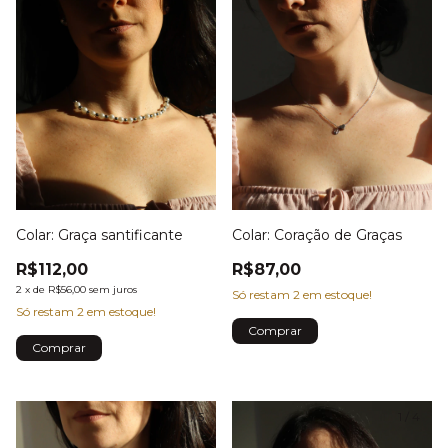
Colar: Graça santificante
Colar: Coração de Graças
R$112,00
R$87,00
2
x
de
R$56,00
sem juros
Só restam
2
em estoque!
Só restam
2
em estoque!
1
/
5
1
/
4