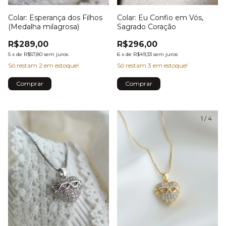
Colar: Esperança dos Filhos
Colar: Eu Confio em Vós,
(Medalha milagrosa)
Sagrado Coração
R$289,00
R$296,00
5
x
de
R$57,80
sem juros
6
x
de
R$49,33
sem juros
Só restam
2
em estoque!
Só restam
3
em estoque!
1
/
4