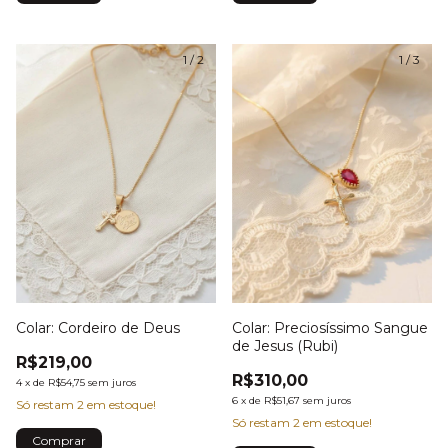
1
/
2
1
/
3
Colar: Cordeiro de Deus
Colar: Preciosíssimo Sangue
de Jesus (Rubi)
R$219,00
R$310,00
4
x
de
R$54,75
sem juros
6
x
de
R$51,67
sem juros
Só restam
2
em estoque!
Só restam
2
em estoque!