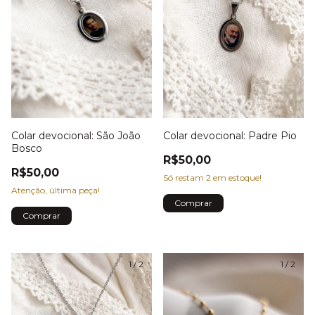
Colar devocional: São João
Colar devocional: Padre Pio
Bosco
R$50,00
R$50,00
Só restam
2
em estoque!
Atenção, última peça!
1
/
2
1
/
2