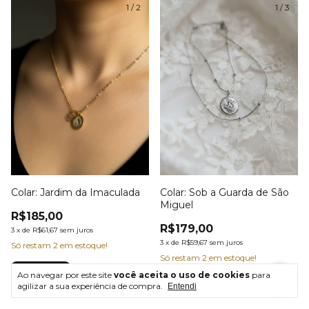
1
/
2
1
/
3
Colar: Jardim da Imaculada
Colar: Sob a Guarda de São
Miguel
R$185,00
R$179,00
3
x
de
R$61,67
sem juros
3
x
de
R$59,67
sem juros
Só restam
2
em estoque!
Só restam
2
em estoque!
Ao navegar por este site
você aceita o uso de cookies
para
agilizar a sua experiência de compra.
Entendi