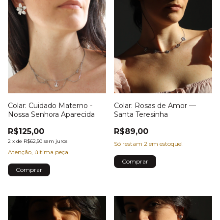
Colar: Cuidado Materno -
Colar: Rosas de Amor —
Nossa Senhora Aparecida
Santa Teresinha
R$125,00
R$89,00
2
x
de
R$62,50
sem juros
Só restam
2
em estoque!
Atenção, última peça!
1
/
2
1
/
5