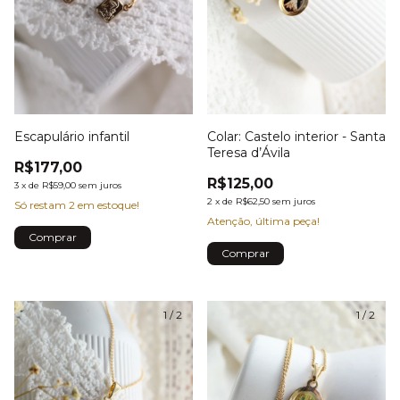
Colar: Castelo interior - Santa
Escapulário infantil
Teresa d’Ávila
R$177,00
R$125,00
3
x
de
R$59,00
sem juros
2
x
de
R$62,50
sem juros
Só restam
2
em estoque!
Atenção, última peça!
1
/
2
1
/
2