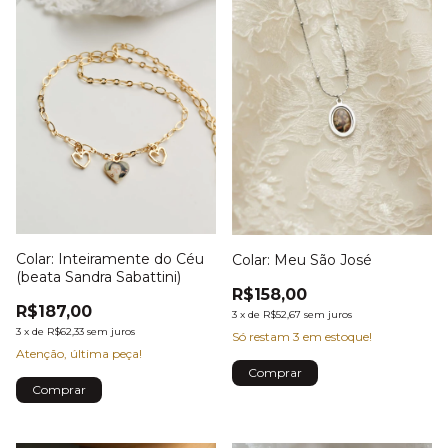
Colar: Inteiramente do Céu
Colar: Meu São José
(beata Sandra Sabattini)
R$158,00
R$187,00
3
x
de
R$52,67
sem juros
3
x
de
R$62,33
sem juros
Só restam
3
em estoque!
Atenção, última peça!