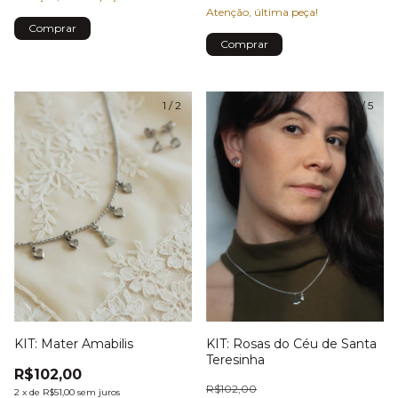
Atenção, última peça!
1
/
2
1
/
5
KIT: Mater Amabilis
KIT: Rosas do Céu de Santa
Teresinha
R$102,00
R$102,00
2
x
de
R$51,00
sem juros