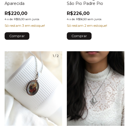
Aparecida
São Pio Padre Pio
R$220,00
R$226,00
4
x
de
R$55,00
sem juros
4
x
de
R$56,50
sem juros
Só restam
3
em estoque!
Só restam
2
em estoque!
1
/
2
1
/
4