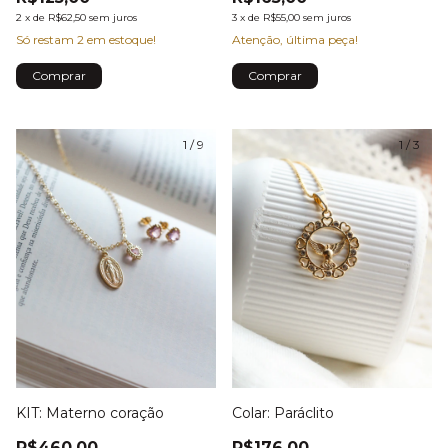
2
x
de
R$62,50
sem juros
3
x
de
R$55,00
sem juros
Só restam
2
em estoque!
Atenção, última peça!
1
/
9
1
/
3
KIT: Materno coração
Colar: Paráclito
R$460,00
R$176,00