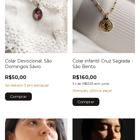
Colar infantil: Cruz Sagrada -
Colar Devocional: São
São Bento
Domingos Sávio
R$160,00
R$50,00
3
x
de
R$53,33
sem juros
Só restam
3
em estoque!
Atenção, última peça!
1
/
6
1
/
3