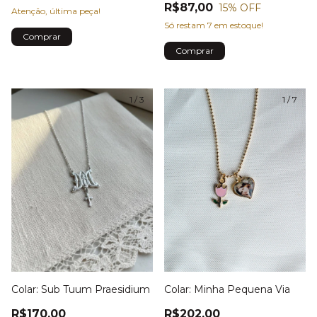
R$87,00
15
% OFF
Atenção, última peça!
Só restam
7
em estoque!
1
/
3
1
/
7
Colar: Minha Pequena Via
Colar: Sub Tuum Praesidium
R$202,00
R$170,00