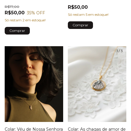
R$77,00
R$50,00
R$50,00
35
% OFF
Só restam
5
em estoque!
Só restam
2
em estoque!
1
/
2
1
/
3
Colar: Véu de Nossa Senhora
Colar: As chagas de amor de