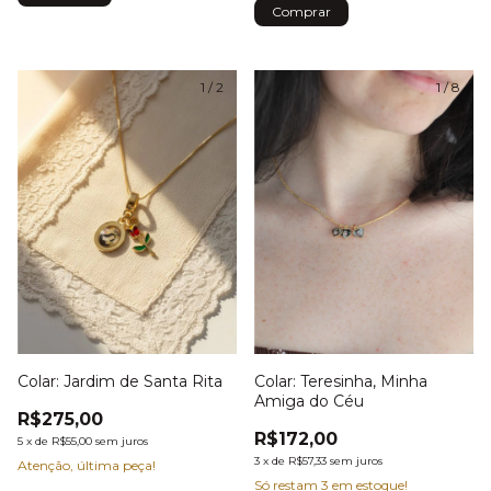
1
/
2
1
/
8
Colar: Jardim de Santa Rita
Colar: Teresinha, Minha
Amiga do Céu
R$275,00
R$172,00
5
x
de
R$55,00
sem juros
3
x
de
R$57,33
sem juros
Atenção, última peça!
Só restam
3
em estoque!