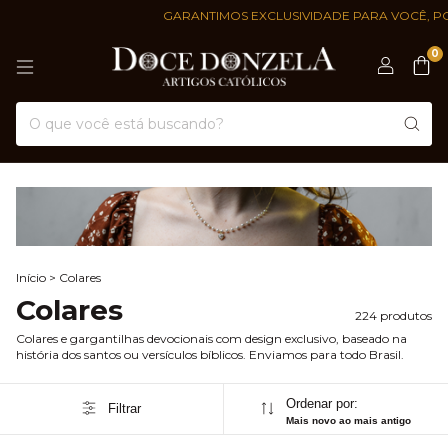
GARANTIMOS EXCLUSIVIDADE PARA VOCÊ, POR ISSO O NOSSO ES
0
Início
>
Colares
Colares
224 produtos
Colares e gargantilhas devocionais com design exclusivo, baseado na
história dos santos ou versículos bíblicos. Enviamos para todo Brasil.
Ordenar por:
Filtrar
Mais novo ao mais antigo