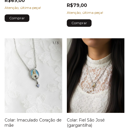
R$69,00
R$79,00
Atenção, última peça!
Atenção, última peça!
1
/
3
1
/
3
Colar: Fiel São José
Colar: Imaculado Coração de
(gargantilha)
mãe