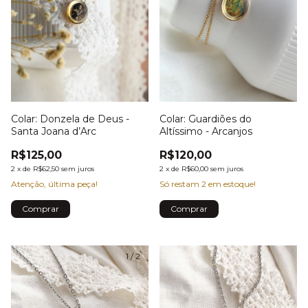
Colar: Donzela de Deus -
Colar: Guardiões do
Santa Joana d’Arc
Altíssimo - Arcanjos
R$125,00
R$120,00
2
x
de
R$62,50
sem juros
2
x
de
R$60,00
sem juros
Atenção, última peça!
Só restam
2
em estoque!
1
/
2