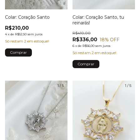
Colar: Coração Santo
Colar: Coração Santo, tu
reinarás!
R$210,00
R$410,00
4
x
de
R$52,50
sem juros
R$336,00
18
% OFF
Só restam
2
em estoque!
6
x
de
R$56,00
sem juros
Só restam
2
em estoque!
1
/
5
1
/
5