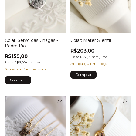
Colar: Mater Silentii
Colar: Servo das Chagas -
Padre Pio
R$203,00
R$159,00
4
x
de
R$50,75
sem juros
3
x
de
R$53,00
sem juros
Atenção, última peça!
Só restam
3
em estoque!
1
/
2
1
/
2