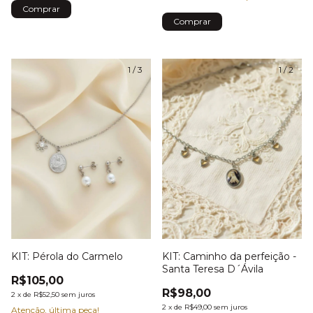
1
/
3
1
/
2
KIT: Pérola do Carmelo
KIT: Caminho da perfeição -
Santa Teresa D´Ávila
R$105,00
R$98,00
2
x
de
R$52,50
sem juros
2
x
de
R$49,00
sem juros
Atenção, última peça!