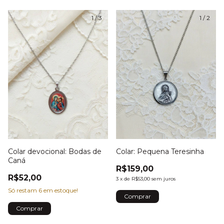
1
/
3
1
/
2
Colar devocional: Bodas de
Colar: Pequena Teresinha
Caná
R$159,00
R$52,00
3
x
de
R$53,00
sem juros
Só restam
6
em estoque!
Comprar