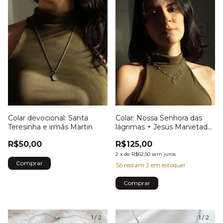
Colar devocional: Santa
Colar: Nossa Senhora das
Teresinha e irmãs Martin
lágrimas + Jesus Manietado
(face dupla)
R$50,00
R$125,00
2
x
de
R$62,50
sem juros
Só restam
2
em estoque!
1
/
2
1
/
2