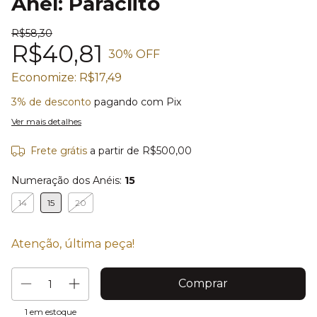
Anel: Paráclito
R$58,30
R$40,81
30
% OFF
Economize:
R$17,49
3% de desconto
pagando com Pix
Ver mais detalhes
Frete grátis
a partir de
R$500,00
Numeração dos Anéis:
15
14
15
20
Atenção, última peça!
1
em estoque