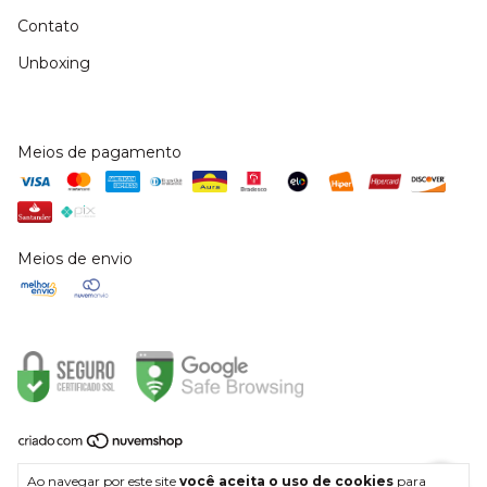
Contato
Unboxing
Meios de pagamento
Meios de envio
Copyright Doce Donzela - 38430215000115 - 2026. Todos os direitos
Ao navegar por este site
você aceita o uso de cookies
para
reservados.