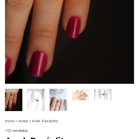
Início
>
Anéis
>
Anel: Paráclito
+10 vendidos