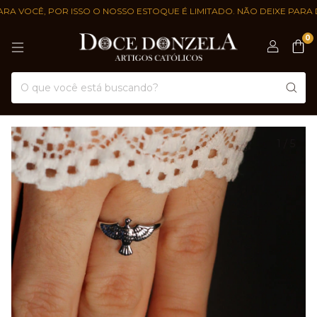
VOCÊ, POR ISSO O NOSSO ESTOQUE É LIMITADO. NÃO DEIXE PARA DEPO
0
1
/
5