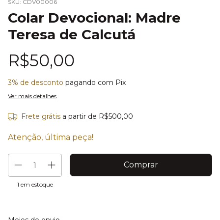
SKU:
CDV00006
Colar Devocional: Madre
Teresa de Calcutá
R$50,00
3% de desconto
pagando com Pix
Ver mais detalhes
Frete grátis
a partir de
R$500,00
Atenção, última peça!
1
em estoque
Entregas para o CEP:
Alterar CEP