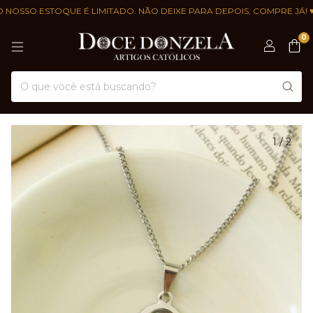
OSSO ESTOQUE É LIMITADO. NÃO DEIXE PARA DEPOIS, COMPRE JÁ! ♥ †
0
1
/
2