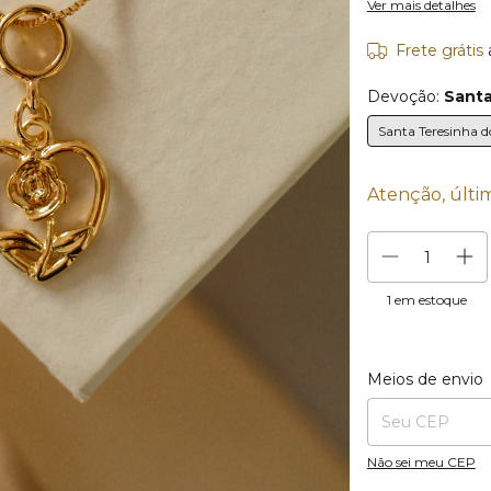
Ver mais detalhes
Frete grátis
Devoção:
Santa
Santa Teresinha d
Atenção, últi
1
em estoque
Entregas para o CE
Meios de envio
Não sei meu CEP