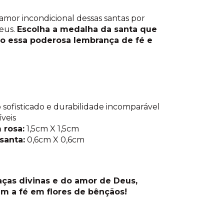
amor incondicional dessas santas por
Deus.
Escolha a medalha da santa que
go essa poderosa lembrança de fé e
o sofisticado e durabilidade incomparável
íveis
 rosa:
1,5cm X 1,5cm
santa:
0,6cm X 0,6cm
aças divinas e do amor de Deus,
am a fé em flores de bênçãos!