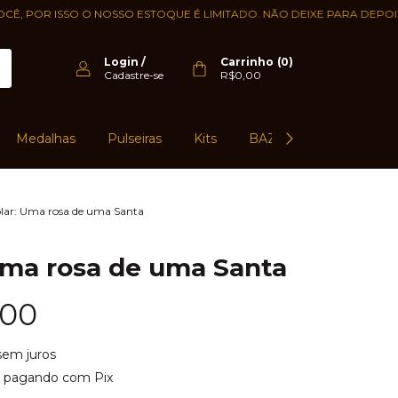
 ISSO O NOSSO ESTOQUE É LIMITADO. NÃO DEIXE PARA DEPOIS, COMPR
Login
/
Carrinho
(
0
)
Cadastre-se
R$0,00
Medalhas
Pulseiras
Kits
BAZAR 50%
Emba
lar: Uma rosa de uma Santa
Uma rosa de uma Santa
,00
sem juros
pagando com Pix