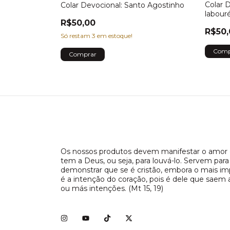
Colar 
Colar Devocional: Santo Agostinho
elipe Neri
labour
R$50,00
R$50,
Só restam
3
em estoque!
Os nossos produtos devem manifestar o amor 
tem a Deus, ou seja, para louvá-lo. Servem para
demonstrar que se é cristão, embora o mais i
é a intenção do coração, pois é dele que saem 
ou más intenções. (Mt 15, 19)