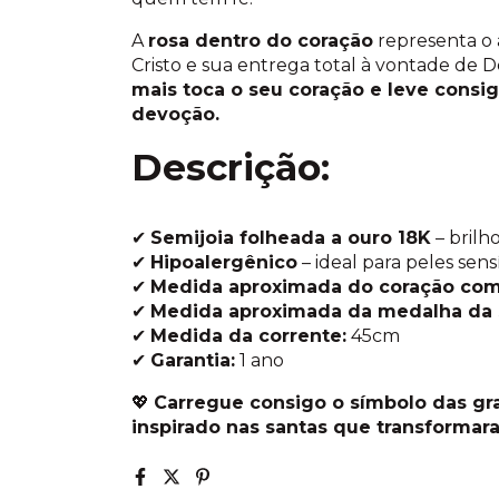
A
rosa dentro do coração
representa o 
Cristo e sua entrega total à vontade de 
mais toca o seu coração e leve consi
devoção.
Descrição:
✔
Semijoia folheada a ouro 18K
– brilh
✔
Hipoalergênico
– ideal para peles sens
✔
Medida aproximada do coração com
✔
Medida aproximada da medalha da 
✔
Medida da corrente:
45cm
✔
Garantia:
1 ano
💖
Carregue consigo o símbolo das gr
inspirado nas santas que transformar