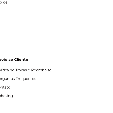
io de
Colar Devocion
Calcutá
R$50,00
Atenção, última p
oio ao Cliente
lítica de Trocas e Reembolso
rguntas Frequentes
ontato
nboxing