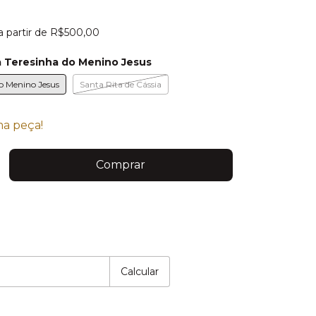
a partir de
R$500,00
 Teresinha do Menino Jesus
o Menino Jesus
Santa Rita de Cássia
ma peça!
P:
Alterar CEP
Calcular