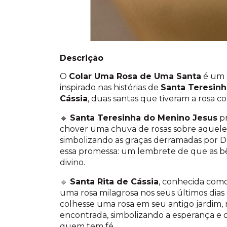
Descrição
O
Colar Uma Rosa de Uma Santa
é um s
inspirado nas histórias de
Santa Teresin
Cássia
, duas santas que tiveram a rosa c
🔹
Santa Teresinha do Menino Jesus
pr
chover uma chuva de rosas sobre aqueles
simbolizando as graças derramadas por D
essa promessa: um lembrete de que as 
divino.
🔹
Santa Rita de Cássia
, conhecida como
uma rosa milagrosa nos seus últimos dia
colhesse uma rosa em seu antigo jardim, m
encontrada, simbolizando a esperança e o
quem tem fé.