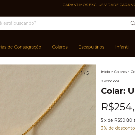
GARANTIMOS EXCLUSIVIDADE PARA VOCÊ, POR
ias de Consagração
Colares
Escapulários
Infantil
Início
>
Colares
>
Co
1
/
5
9 vendidos
Colar: 
R$254
5
x de
R$50,80
3% de desconto