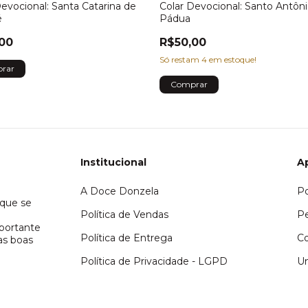
Colar Devocional: Santo Antôn
Devocional: Santa Catarina de
Pádua
é
R$50,00
00
Só restam
4
em estoque!
Institucional
Ap
A Doce Donzela
Po
que se
Política de Vendas
Pe
mportante
Política de Entrega
C
as boas
Política de Privacidade - LGPD
U